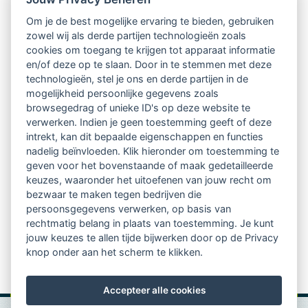
Om je de best mogelijke ervaring te bieden, gebruiken
Ontvang 10 x per jaar de LVSC-
zowel wij als derde partijen technologieën zoals
cookies om toegang te krijgen tot apparaat informatie
relatienieuwsbrief met o.a.:
en/of deze op te slaan. Door in te stemmen met deze
technologieën, stel je ons en derde partijen in de
vrij toegankelijke TsvB-artikelen
mogelijkheid persoonlijke gegevens zoals
browsegedrag of unieke ID's op deze website te
nieuws op het vlak van professioneel
verwerken. Indien je geen toestemming geeft of deze
intrekt, kan dit bepaalde eigenschappen en functies
begeleiden
nadelig beïnvloeden. Klik hieronder om toestemming te
geven voor het bovenstaande of maak gedetailleerde
informatie over LVSC-activiteiten
keuzes, waaronder het uitoefenen van jouw recht om
bezwaar te maken tegen bedrijven die
persoonsgegevens verwerken, op basis van
Aanmelden nieuwsbrief
rechtmatig belang in plaats van toestemming. Je kunt
jouw keuzes te allen tijde bijwerken door op de Privacy
knop onder aan het scherm te klikken.
Accepteer alle cookies