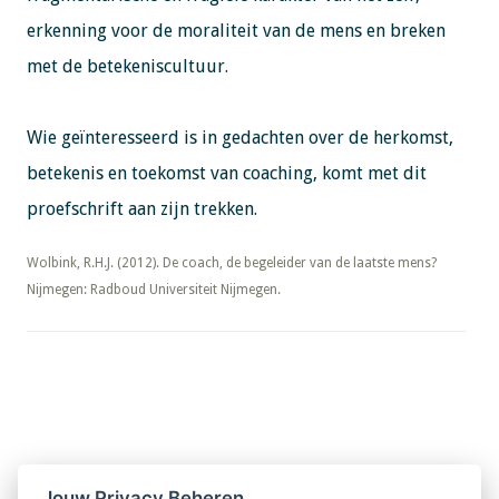
erkenning voor de moraliteit van de mens en breken
met de betekeniscultuur.
Wie geïnteresseerd is in gedachten over de herkomst,
betekenis en toekomst van coaching, komt met dit
proefschrift aan zijn trekken.
​​​​​​​Wolbink, R.H.J. (2012). De coach, de begeleider van de laatste mens?
Nijmegen: Radboud Universiteit Nijmegen.
Nieuwsbrief
Jouw Privacy Beheren