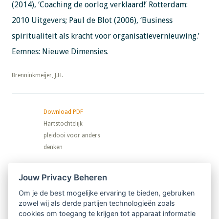
(2014), ‘Coaching de oorlog verklaard!’ Rotterdam:
2010 Uitgevers; Paul de Blot (2006), ‘Business
spiritualiteit als kracht voor organisatievernieuwing.’
Eemnes: Nieuwe Dimensies.
​​​​​​​Brenninkmeijer, J.H.
Download PDF
Hartstochtelijk
pleidooi voor anders
denken
Nieuwsbrief
Jouw Privacy Beheren
Om je de best mogelijke ervaring te bieden, gebruiken
Ontvang 10 x per jaar de LVSC-
zowel wij als derde partijen technologieën zoals
cookies om toegang te krijgen tot apparaat informatie
relatienieuwsbrief met o.a.: