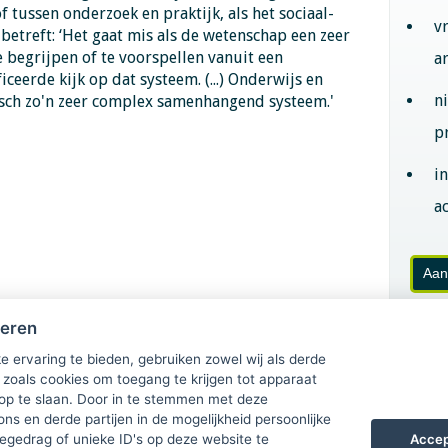
 tussen onderzoek en praktijk, als het sociaal-
v
etreft: ‘Het gaat mis als de wetenschap een zeer
 begrijpen of te voorspellen vanuit een
a
ceerde kijk op dat systeem. (...) Onderwijs en
n
isch zo'n zeer complex samenhangend systeem.'
p
i
ac
Aan
heren
e ervaring te bieden, gebruiken zowel wij als derde
 zoals cookies om toegang te krijgen tot apparaat
 op te slaan. Door in te stemmen met deze
ons en derde partijen in de mogelijkheid persoonlijke
Accep
gedrag of unieke ID's op deze website te