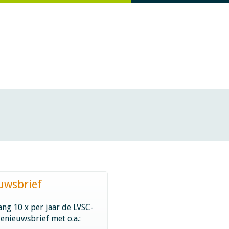
uwsbrief
ng 10 x per jaar de LVSC-
ienieuwsbrief met o.a.: