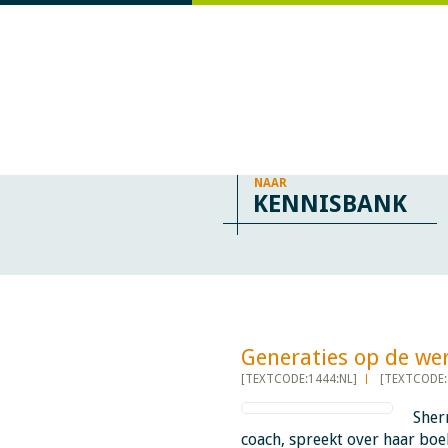
NAAR
KENNISBANK
Generaties op de werkvlo
[TEXTCODE:1444:NL]
[TEXTCODE:
Sherr
coach, spreekt over haar boe