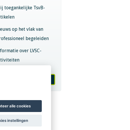
rij toegankelijke TsvB-
rtikelen
ieuws op het vlak van
rofessioneel begeleiden
nformatie over LVSC-
tiviteiten
melden nieuwsbrief
teer alle cookies
ies instellingen