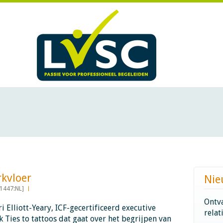
er ​​​​​​
Nie
1447:NL]
Ontva
i Elliott-Yeary, ICF-gecertificeerd executive
relat
k Ties to tattoos dat gaat over het begrijpen van