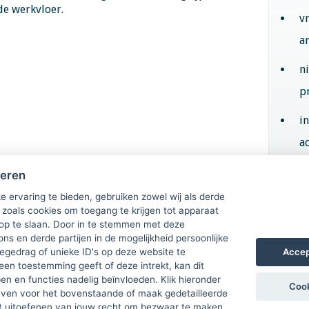
de werkvloer.
v
a
n
p
i
ac
heren
Aan
e ervaring te bieden, gebruiken zowel wij als derde
 zoals cookies om toegang te krijgen tot apparaat
 op te slaan. Door in te stemmen met deze
ons en derde partijen in de mogelijkheid persoonlijke
Accep
gedrag of unieke ID's op deze website te
een toestemming geeft of deze intrekt, kan dit
n en functies nadelig beïnvloeden. Klik hieronder
Cook
ven voor het bovenstaande of maak gedetailleerde
t uitoefenen van jouw recht om bezwaar te maken