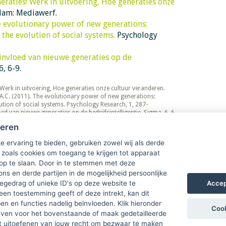
eraties! Werk in uitvoering, Hoe generaties onze
am: Mediawerf.
 evolutionary power of new generations:
 the evolution of social systems.
Psychology
invloed van nieuwe generaties op de
, 6-9.
ies! Werk in uitvoering, Hoe generaties onze cultuur veranderen.
.C. (2011). The evolutionary power of new generations:
lution of social systems. Psychology Research, 1, 287-
ed van nieuwe generaties op de bedrijfsintelligentie. Sigma, 6, 6-
heren
e ervaring te bieden, gebruiken zowel wij als derde
 zoals cookies om toegang te krijgen tot apparaat
 op te slaan. Door in te stemmen met deze
ons en derde partijen in de mogelijkheid persoonlijke
Accep
gedrag of unieke ID's op deze website te
een toestemming geeft of deze intrekt, kan dit
n en functies nadelig beïnvloeden. Klik hieronder
Cook
ven voor het bovenstaande of maak gedetailleerde
t uitoefenen van jouw recht om bezwaar te maken