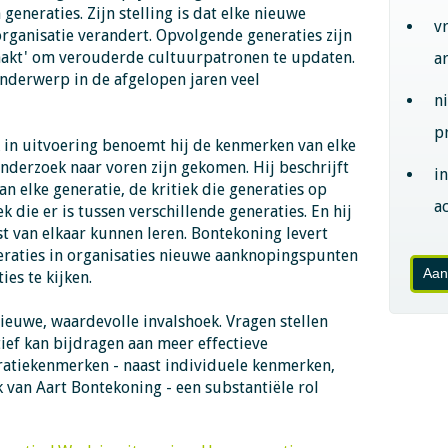
eneraties. Zijn stelling is dat elke nieuwe
v
organisatie verandert. Opvolgende generaties zijn
aakt' om verouderde cultuurpatronen te updaten.
a
onderwerp in de afgelopen jaren veel
n
p
k in uitvoering benoemt hij de kenmerken van elke
 onderzoek naar voren zijn gekomen. Hij beschrijft
i
n elke generatie, de kritiek die generaties op
ac
 die er is tussen verschillende generaties. En hij
st van elkaar kunnen leren. Bontekoning levert
eraties in organisaties nieuwe aanknopingspunten
Aan
es te kijken.
nieuwe, waardevolle invalshoek. Vragen stellen
ief kan bijdragen aan meer effectieve
ratiekenmerken - naast individuele kenmerken,
k van Aart Bontekoning - een substantiële rol