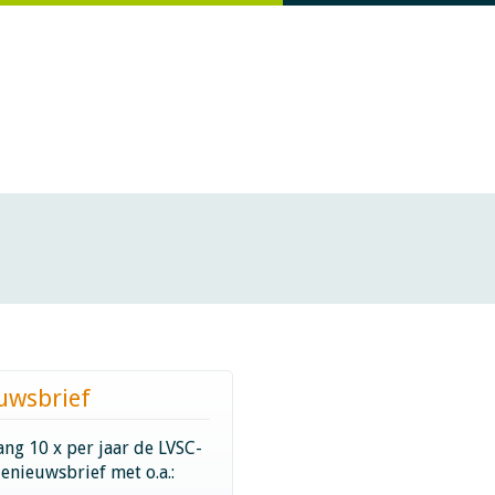
uwsbrief
ng 10 x per jaar de LVSC-
ienieuwsbrief met o.a.: