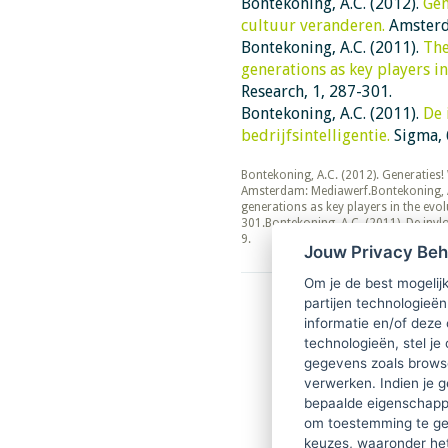
Bontekoning, A.C. (2012).
Gen
cultuur veranderen.
Amsterd
Bontekoning, A.C. (2011).
The
generations as key players in
Research, 1, 287-301.
Bontekoning, A.C. (2011).
De 
bedrijfsintelligentie.
Sigma, 6
​​​​​​​Bontekoning, A.C. (2012). Generat
Amsterdam: Mediawerf.Bontekoning, A
generations as key players in the evo
301.Bontekoning, A.C. (2011). De invlo
9.
Jouw Privacy Be
Om je de best mogelijk
partijen technologieën
informatie en/of deze
technologieën, stel je 
gegevens zoals browse
verwerken. Indien je g
bepaalde eigenschappe
om toestemming te ge
keuzes, waaronder he