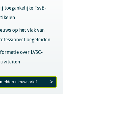
rij toegankelijke TsvB-
rtikelen
ieuws op het vlak van
rofessioneel begeleiden
nformatie over LVSC-
tiviteiten
melden nieuwsbrief