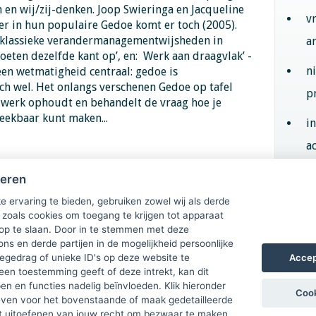
en wij/zij-denken. Joop Swieringa en Jacqueline
v
er in hun populaire Gedoe komt er toch (2005).
l klassieke verandermanagementwijsheden in
a
 moeten dezelfde kant op’, en: Werk aan draagvlak’ -
n
 een wetmatigheid centraal: gedoe is
ch wel. Het onlangs verschenen Gedoe op tafel
p
 werk ophoudt en behandelt de vraag hoe je
reekbaar kunt maken...
i
ac
heren
Aan
e ervaring te bieden, gebruiken zowel wij als derde
 zoals cookies om toegang te krijgen tot apparaat
 op te slaan. Door in te stemmen met deze
ons en derde partijen in de mogelijkheid persoonlijke
Accep
gedrag of unieke ID's op deze website te
een toestemming geeft of deze intrekt, kan dit
n en functies nadelig beïnvloeden. Klik hieronder
Cook
ven voor het bovenstaande of maak gedetailleerde
t uitoefenen van jouw recht om bezwaar te maken