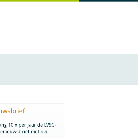
uwsbrief
ng 10 x per jaar de LVSC-
ienieuwsbrief met o.a.: