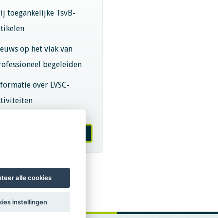
rij toegankelijke TsvB-
rtikelen
ieuws op het vlak van
rofessioneel begeleiden
nformatie over LVSC-
tiviteiten
melden nieuwsbrief
teer alle cookies
ies instellingen