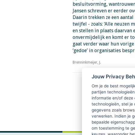
besluitvorming, wantrouwen 
Jansen schreven er eerder ov
Daarin trekken ze een aanta
twijfel - zoals: ‘Alle neuzen
en stellen in plaats daarvan
onvermijdelijk en komt er to
gaat verder waar hun vorige
‘gedoe’ in organisaties besp
​​​​​​​Brenninkmeijer, J.
Jouw Privacy Be
Download PDF
Om je de best mogelijk
Gedoe op tafel
partijen technologieën
informatie en/of deze
technologieën, stel je 
gegevens zoals browse
verwerken. Indien je g
bepaalde eigenschappe
om toestemming te ge
keuzes, waaronder he