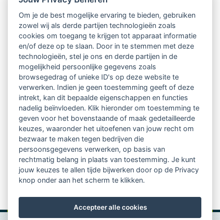
Om je de best mogelijke ervaring te bieden, gebruiken
Ontvang 10 x per jaar de LVSC-
zowel wij als derde partijen technologieën zoals
cookies om toegang te krijgen tot apparaat informatie
relatienieuwsbrief met o.a.:
en/of deze op te slaan. Door in te stemmen met deze
technologieën, stel je ons en derde partijen in de
vrij toegankelijke TsvB-artikelen
mogelijkheid persoonlijke gegevens zoals
browsegedrag of unieke ID's op deze website te
nieuws op het vlak van professioneel
verwerken. Indien je geen toestemming geeft of deze
intrekt, kan dit bepaalde eigenschappen en functies
begeleiden
nadelig beïnvloeden. Klik hieronder om toestemming te
geven voor het bovenstaande of maak gedetailleerde
informatie over LVSC-activiteiten
keuzes, waaronder het uitoefenen van jouw recht om
bezwaar te maken tegen bedrijven die
persoonsgegevens verwerken, op basis van
Aanmelden nieuwsbrief
rechtmatig belang in plaats van toestemming. Je kunt
jouw keuzes te allen tijde bijwerken door op de Privacy
knop onder aan het scherm te klikken.
Accepteer alle cookies