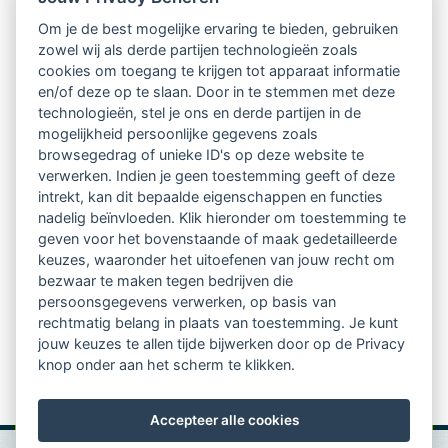
Om je de best mogelijke ervaring te bieden, gebruiken
Ontvang 10 x per jaar de LVSC-
zowel wij als derde partijen technologieën zoals
cookies om toegang te krijgen tot apparaat informatie
relatienieuwsbrief met o.a.:
en/of deze op te slaan. Door in te stemmen met deze
technologieën, stel je ons en derde partijen in de
vrij toegankelijke TsvB-artikelen
mogelijkheid persoonlijke gegevens zoals
browsegedrag of unieke ID's op deze website te
nieuws op het vlak van professioneel
verwerken. Indien je geen toestemming geeft of deze
intrekt, kan dit bepaalde eigenschappen en functies
begeleiden
nadelig beïnvloeden. Klik hieronder om toestemming te
geven voor het bovenstaande of maak gedetailleerde
informatie over LVSC-activiteiten
keuzes, waaronder het uitoefenen van jouw recht om
bezwaar te maken tegen bedrijven die
persoonsgegevens verwerken, op basis van
Aanmelden nieuwsbrief
rechtmatig belang in plaats van toestemming. Je kunt
jouw keuzes te allen tijde bijwerken door op de Privacy
knop onder aan het scherm te klikken.
Accepteer alle cookies