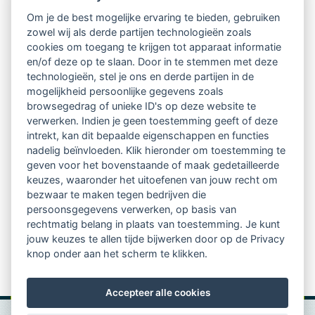
Om je de best mogelijke ervaring te bieden, gebruiken
Ontvang 10 x per jaar de LVSC-
zowel wij als derde partijen technologieën zoals
cookies om toegang te krijgen tot apparaat informatie
relatienieuwsbrief met o.a.:
en/of deze op te slaan. Door in te stemmen met deze
technologieën, stel je ons en derde partijen in de
vrij toegankelijke TsvB-artikelen
mogelijkheid persoonlijke gegevens zoals
browsegedrag of unieke ID's op deze website te
nieuws op het vlak van professioneel
verwerken. Indien je geen toestemming geeft of deze
intrekt, kan dit bepaalde eigenschappen en functies
begeleiden
nadelig beïnvloeden. Klik hieronder om toestemming te
geven voor het bovenstaande of maak gedetailleerde
informatie over LVSC-activiteiten
keuzes, waaronder het uitoefenen van jouw recht om
bezwaar te maken tegen bedrijven die
persoonsgegevens verwerken, op basis van
Aanmelden nieuwsbrief
rechtmatig belang in plaats van toestemming. Je kunt
jouw keuzes te allen tijde bijwerken door op de Privacy
knop onder aan het scherm te klikken.
Accepteer alle cookies