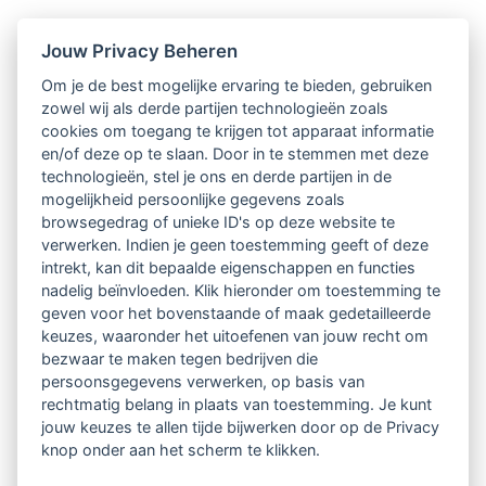
Nieuwsbrief
Jouw Privacy Beheren
Om je de best mogelijke ervaring te bieden, gebruiken
Ontvang 10 x per jaar de LVSC-
zowel wij als derde partijen technologieën zoals
cookies om toegang te krijgen tot apparaat informatie
relatienieuwsbrief met o.a.:
en/of deze op te slaan. Door in te stemmen met deze
technologieën, stel je ons en derde partijen in de
vrij toegankelijke TsvB-artikelen
mogelijkheid persoonlijke gegevens zoals
browsegedrag of unieke ID's op deze website te
nieuws op het vlak van professioneel
verwerken. Indien je geen toestemming geeft of deze
intrekt, kan dit bepaalde eigenschappen en functies
begeleiden
nadelig beïnvloeden. Klik hieronder om toestemming te
geven voor het bovenstaande of maak gedetailleerde
informatie over LVSC-activiteiten
keuzes, waaronder het uitoefenen van jouw recht om
bezwaar te maken tegen bedrijven die
persoonsgegevens verwerken, op basis van
Aanmelden nieuwsbrief
rechtmatig belang in plaats van toestemming. Je kunt
jouw keuzes te allen tijde bijwerken door op de Privacy
knop onder aan het scherm te klikken.