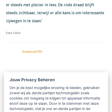
er steeds met plezier in lees. De rode draad blijft
steeds zichtbaar, terwijl er alle kans is om interessante
zijwegen in te slaan.’
​​​​​​​Kees Faber
Download PDF
Nieuwsbrief
Jouw Privacy Beheren
Om je de best mogelijke ervaring te bieden, gebruiken
Ontvang 10 x per jaar de LVSC-
zowel wij als derde partijen technologieën zoals
cookies om toegang te krijgen tot apparaat informatie
relatienieuwsbrief met o.a.:
en/of deze op te slaan. Door in te stemmen met deze
technologieën, stel je ons en derde partijen in de