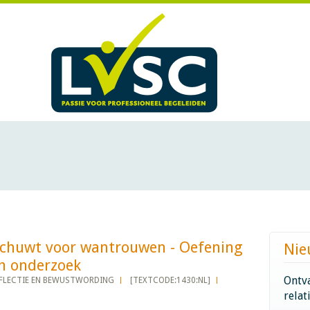
schuwt voor wantrouwen - Oefening
Nie
onderzoek​​​​​​
Ontva
FLECTIE EN BEWUSTWORDING
[TEXTCODE:1430:NL]
relat