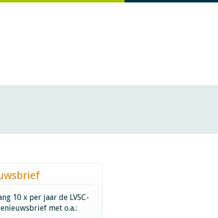
uwsbrief
ng 10 x per jaar de LVSC-
ienieuwsbrief met o.a.: