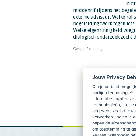
In di
middenrif tijdens het begele
externe adviseur. Welke rol 
begeleidingswerk tegen iets 
Welke eigenzinnigheid voegt 
dialogisch onderzoek zocht 
​​​​​​​Gertjan Schuiling
Download PDF
TsvB-2021-01-06 Een mid
Jouw Privacy Be
waarschuwt voor wantr
Om je de best mogelijk
partijen technologieën
informatie en/of deze
technologieën, stel je 
gegevens zoals browse
verwerken. Indien je g
bepaalde eigenschappe
om toestemming te ge
keuzes, waaronder he