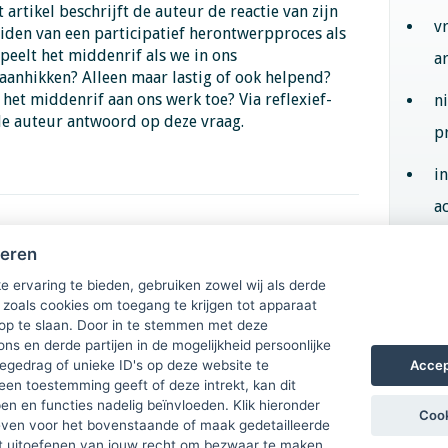
t artikel beschrijft de auteur de reactie van zijn
v
iden van een participatief herontwerpproces als
speelt het middenrif als we in ons
a
aanhikken? Alleen maar lastig of ook helpend?
het middenrif aan ons werk toe? Via reflexief-
n
de auteur antwoord op deze vraag.
p
i
ac
denrif
heren
ouwen
Aan
e ervaring te bieden, gebruiken zowel wij als derde
 zoals cookies om toegang te krijgen tot apparaat
 op te slaan. Door in te stemmen met deze
ons en derde partijen in de mogelijkheid persoonlijke
Accep
gedrag of unieke ID's op deze website te
een toestemming geeft of deze intrekt, kan dit
n en functies nadelig beïnvloeden. Klik hieronder
Cook
ven voor het bovenstaande of maak gedetailleerde
t uitoefenen van jouw recht om bezwaar te maken