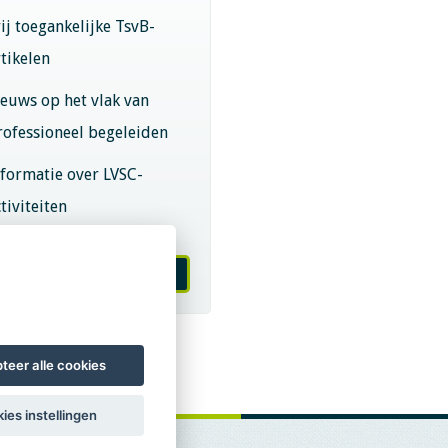
rij toegankelijke TsvB-
rtikelen
ieuws op het vlak van
rofessioneel begeleiden
nformatie over LVSC-
tiviteiten
melden nieuwsbrief
teer alle cookies
ies instellingen