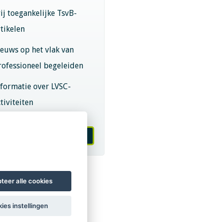
rij toegankelijke TsvB-
rtikelen
ieuws op het vlak van
rofessioneel begeleiden
nformatie over LVSC-
tiviteiten
melden nieuwsbrief
teer alle cookies
ies instellingen