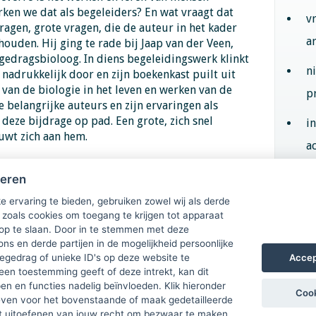
ken we dat als begeleiders? En wat vraagt dat
v
ragen, grote vragen, die de auteur in het kader
a
uden. Hij ging te rade bij Jaap van der Veen,
gedragsbioloog. In diens begeleidingswerk klinkt
n
 nadrukkelijk door en zijn boekenkast puilt uit
 van de biologie in het leven en werken van de
p
 belangrijke auteurs en zijn ervaringen als
 deze bijdrage op pad. Een grote, zich snel
i
uwt zich aan hem.
ac
heren
Aan
e ervaring te bieden, gebruiken zowel wij als derde
 zoals cookies om toegang te krijgen tot apparaat
 op te slaan. Door in te stemmen met deze
ons en derde partijen in de mogelijkheid persoonlijke
Accep
gedrag of unieke ID's op deze website te
een toestemming geeft of deze intrekt, kan dit
n en functies nadelig beïnvloeden. Klik hieronder
Cook
ven voor het bovenstaande of maak gedetailleerde
t uitoefenen van jouw recht om bezwaar te maken