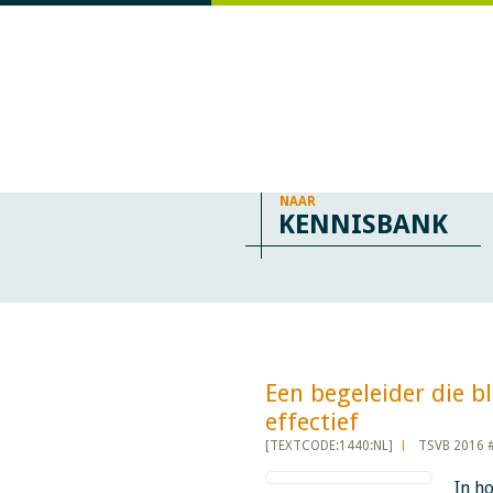
NAAR
KENNISBANK
Een begeleider die bl
effectief​​​​​​
[TEXTCODE:1440:NL]
TSVB 2016 
In h