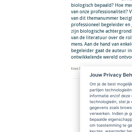
biologisch bepaald? Hoe mer
van onze professionaliteit? V
van dit themanummer bezigho
professioneel begeleider en 
zijn biologische achtergrond
van de literatuur over de rol
mens. Aan de hand van enkele
begeleider gaat de auteur in
ontwikkelende wereld ontvo
​​​​​​​Kees Faber
Jouw Privacy Be
Om je de best mogelijk
Download PDF
partijen technologieën
informatie en/of deze
technologieën, stel je 
gegevens zoals browse
verwerken. Indien je g
bepaalde eigenschappe
om toestemming te ge
keuzes, waaronder he