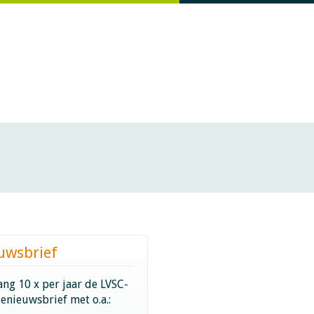
uwsbrief
ng 10 x per jaar de LVSC-
ienieuwsbrief met o.a.: