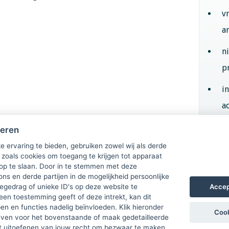
v
a
n
p
i
ac
heren
Aan
e ervaring te bieden, gebruiken zowel wij als derde
 zoals cookies om toegang te krijgen tot apparaat
 op te slaan. Door in te stemmen met deze
ons en derde partijen in de mogelijkheid persoonlijke
Accep
gedrag of unieke ID's op deze website te
een toestemming geeft of deze intrekt, kan dit
n en functies nadelig beïnvloeden. Klik hieronder
Cook
ven voor het bovenstaande of maak gedetailleerde
t uitoefenen van jouw recht om bezwaar te maken