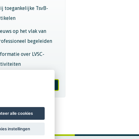
rij toegankelijke TsvB-
rtikelen
ieuws op het vlak van
rofessioneel begeleiden
nformatie over LVSC-
tiviteiten
melden nieuwsbrief
teer alle cookies
ies instellingen