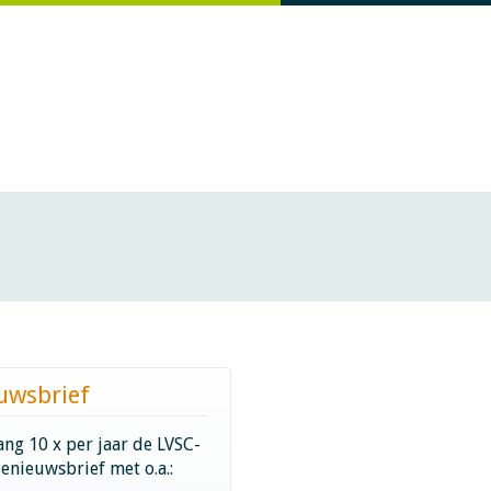
uwsbrief
ng 10 x per jaar de LVSC-
ienieuwsbrief met o.a.: