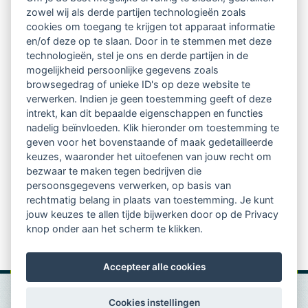
Ontvang 10 x per jaar de LVSC-
zowel wij als derde partijen technologieën zoals
cookies om toegang te krijgen tot apparaat informatie
relatienieuwsbrief met o.a.:
en/of deze op te slaan. Door in te stemmen met deze
technologieën, stel je ons en derde partijen in de
vrij toegankelijke TsvB-artikelen
mogelijkheid persoonlijke gegevens zoals
browsegedrag of unieke ID's op deze website te
nieuws op het vlak van professioneel
verwerken. Indien je geen toestemming geeft of deze
intrekt, kan dit bepaalde eigenschappen en functies
begeleiden
nadelig beïnvloeden. Klik hieronder om toestemming te
geven voor het bovenstaande of maak gedetailleerde
informatie over LVSC-activiteiten
keuzes, waaronder het uitoefenen van jouw recht om
bezwaar te maken tegen bedrijven die
persoonsgegevens verwerken, op basis van
Aanmelden nieuwsbrief
rechtmatig belang in plaats van toestemming. Je kunt
jouw keuzes te allen tijde bijwerken door op de Privacy
knop onder aan het scherm te klikken.
Accepteer alle cookies
Cookies instellingen