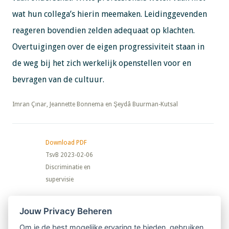
wat hun collega’s hierin meemaken. Leidinggevenden
reageren bovendien zelden adequaat op klachten.
Overtuigingen over de eigen progressiviteit staan in
de weg bij het zich werkelijk openstellen voor en
bevragen van de cultuur.
​​​​​​​Imran Çınar, Jeannette Bonnema en Şeydâ Buurman-Kutsal
Download PDF
TsvB 2023-02-06
Discriminatie en
supervisie
Nieuwsbrief
Jouw Privacy Beheren
Om je de best mogelijke ervaring te bieden, gebruiken