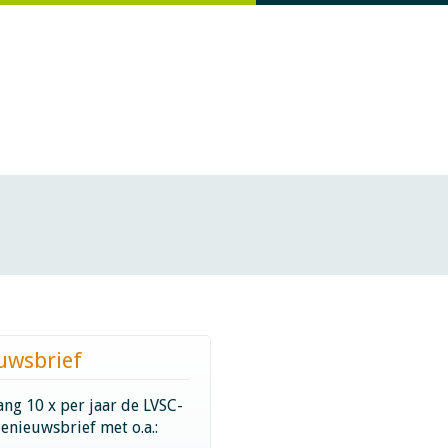
uwsbrief
ng 10 x per jaar de LVSC-
ienieuwsbrief met o.a.: