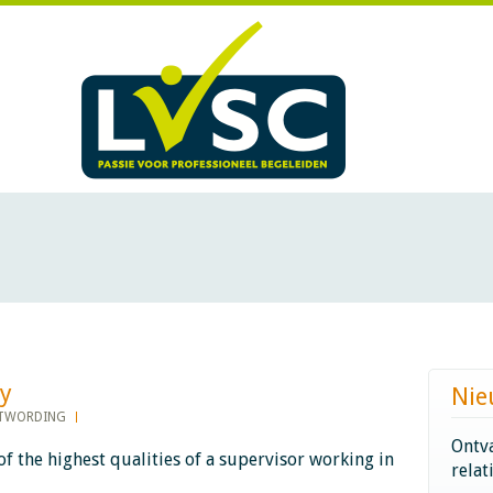
​​
Nie
STWORDING
Ontva
of the highest qualities of a supervisor working in
relat