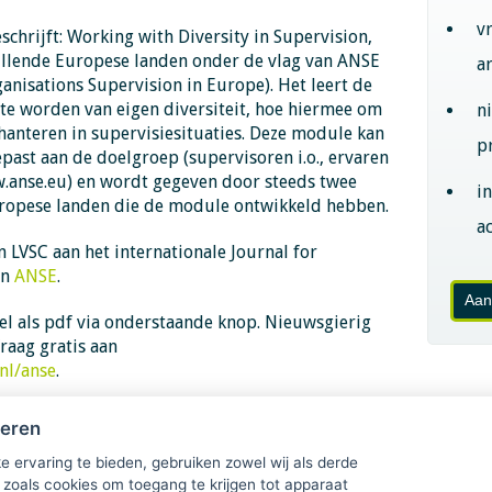
v
schrijft: Working with Diversity in Supervision,
illende Europese landen onder de vlag van ANSE
a
ganisations Supervision in Europe). Het leert de
te worden van eigen diversiteit, hoe hiermee om
n
 hanteren in supervisiesituaties. Deze module kan
p
ast aan de doelgroep (supervisoren i.o., ervaren
.anse.eu) en wordt gegeven door steeds twee
i
Europese landen die de module ontwikkeld hebben.
ac
an LVSC aan het internationale Journal for
an
ANSE
.
Aan
el als pdf via onderstaande knop. Nieuwsgierig
raag gratis aan
nl/anse
.
heren
e ervaring te bieden, gebruiken zowel wij als derde
 zoals cookies om toegang te krijgen tot apparaat