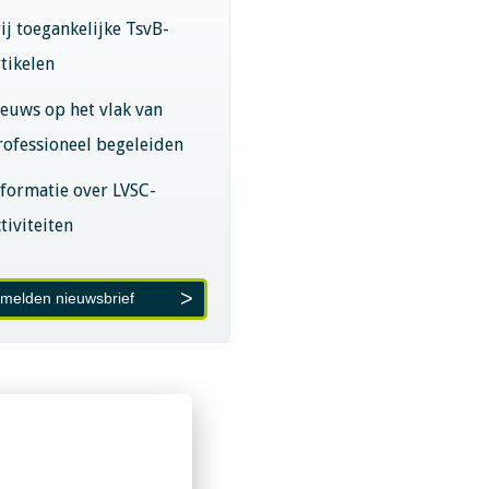
rij toegankelijke TsvB-
rtikelen
ieuws op het vlak van
rofessioneel begeleiden
nformatie over LVSC-
tiviteiten
melden nieuwsbrief