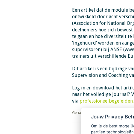
Een artikel dat de module be
ontwikkeld door acht versch
(Association for National Or
deelnemers hoe zich bewust 
te gaan en hoe diversiteit te
‘ingehuurd’ worden en aangep
supervisoren) bij ANSE (www
trainers uit verschillende 
Dit artikel is een bijdrage v
Supervision and Coaching v
Log in en download het artik
naar het volledige Journal? V
via
professioneelbegeleiden.
​​​​​​​Gerian Dijkhuizen
Jouw Privacy Be
Om je de best mogelijk
partijen technologieën
Download PDF