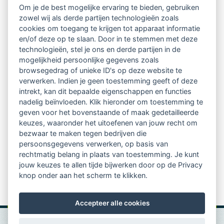
Om je de best mogelijke ervaring te bieden, gebruiken
Ontvang 10 x per jaar de LVSC-
zowel wij als derde partijen technologieën zoals
cookies om toegang te krijgen tot apparaat informatie
relatienieuwsbrief met o.a.:
en/of deze op te slaan. Door in te stemmen met deze
technologieën, stel je ons en derde partijen in de
vrij toegankelijke TsvB-artikelen
mogelijkheid persoonlijke gegevens zoals
browsegedrag of unieke ID's op deze website te
nieuws op het vlak van professioneel
verwerken. Indien je geen toestemming geeft of deze
intrekt, kan dit bepaalde eigenschappen en functies
begeleiden
nadelig beïnvloeden. Klik hieronder om toestemming te
geven voor het bovenstaande of maak gedetailleerde
informatie over LVSC-activiteiten
keuzes, waaronder het uitoefenen van jouw recht om
bezwaar te maken tegen bedrijven die
persoonsgegevens verwerken, op basis van
Aanmelden nieuwsbrief
rechtmatig belang in plaats van toestemming. Je kunt
jouw keuzes te allen tijde bijwerken door op de Privacy
knop onder aan het scherm te klikken.
Accepteer alle cookies