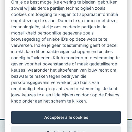
Om je de best mogelijke ervaring te bieden, gebruiken
Ontvang 10 x per jaar de LVSC-
zowel wij als derde partijen technologieën zoals
cookies om toegang te krijgen tot apparaat informatie
relatienieuwsbrief met o.a.:
en/of deze op te slaan. Door in te stemmen met deze
technologieën, stel je ons en derde partijen in de
vrij toegankelijke TsvB-artikelen
mogelijkheid persoonlijke gegevens zoals
browsegedrag of unieke ID's op deze website te
nieuws op het vlak van professioneel
verwerken. Indien je geen toestemming geeft of deze
intrekt, kan dit bepaalde eigenschappen en functies
begeleiden
nadelig beïnvloeden. Klik hieronder om toestemming te
geven voor het bovenstaande of maak gedetailleerde
informatie over LVSC-activiteiten
keuzes, waaronder het uitoefenen van jouw recht om
bezwaar te maken tegen bedrijven die
persoonsgegevens verwerken, op basis van
Aanmelden nieuwsbrief
rechtmatig belang in plaats van toestemming. Je kunt
jouw keuzes te allen tijde bijwerken door op de Privacy
knop onder aan het scherm te klikken.
Accepteer alle cookies