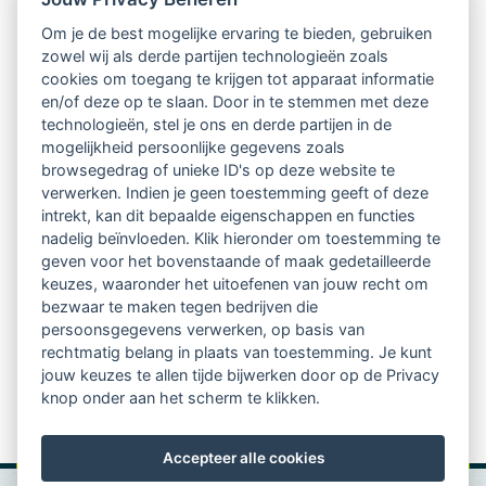
Om je de best mogelijke ervaring te bieden, gebruiken
Ontvang 10 x per jaar de LVSC-
zowel wij als derde partijen technologieën zoals
cookies om toegang te krijgen tot apparaat informatie
relatienieuwsbrief met o.a.:
en/of deze op te slaan. Door in te stemmen met deze
technologieën, stel je ons en derde partijen in de
vrij toegankelijke TsvB-artikelen
mogelijkheid persoonlijke gegevens zoals
browsegedrag of unieke ID's op deze website te
nieuws op het vlak van professioneel
verwerken. Indien je geen toestemming geeft of deze
intrekt, kan dit bepaalde eigenschappen en functies
begeleiden
nadelig beïnvloeden. Klik hieronder om toestemming te
geven voor het bovenstaande of maak gedetailleerde
informatie over LVSC-activiteiten
keuzes, waaronder het uitoefenen van jouw recht om
bezwaar te maken tegen bedrijven die
persoonsgegevens verwerken, op basis van
Aanmelden nieuwsbrief
rechtmatig belang in plaats van toestemming. Je kunt
jouw keuzes te allen tijde bijwerken door op de Privacy
knop onder aan het scherm te klikken.
Accepteer alle cookies