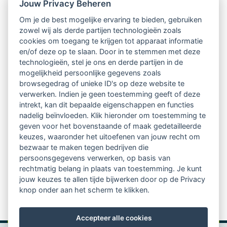
Nieuwsbrief
Jouw Privacy Beheren
Om je de best mogelijke ervaring te bieden, gebruiken
Ontvang 10 x per jaar de LVSC-
zowel wij als derde partijen technologieën zoals
cookies om toegang te krijgen tot apparaat informatie
relatienieuwsbrief met o.a.:
en/of deze op te slaan. Door in te stemmen met deze
technologieën, stel je ons en derde partijen in de
vrij toegankelijke TsvB-artikelen
mogelijkheid persoonlijke gegevens zoals
browsegedrag of unieke ID's op deze website te
nieuws op het vlak van professioneel
verwerken. Indien je geen toestemming geeft of deze
intrekt, kan dit bepaalde eigenschappen en functies
begeleiden
nadelig beïnvloeden. Klik hieronder om toestemming te
geven voor het bovenstaande of maak gedetailleerde
informatie over LVSC-activiteiten
keuzes, waaronder het uitoefenen van jouw recht om
bezwaar te maken tegen bedrijven die
persoonsgegevens verwerken, op basis van
Aanmelden nieuwsbrief
rechtmatig belang in plaats van toestemming. Je kunt
jouw keuzes te allen tijde bijwerken door op de Privacy
knop onder aan het scherm te klikken.
Accepteer alle cookies