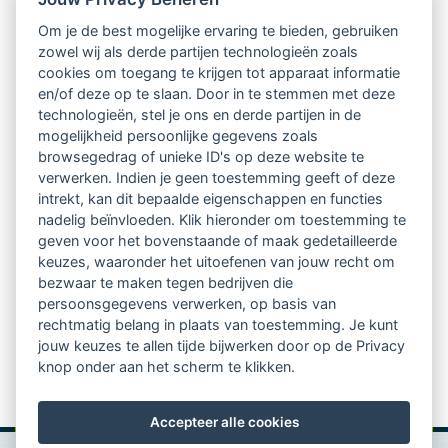
Om je de best mogelijke ervaring te bieden, gebruiken
Ontvang 10 x per jaar de LVSC-
zowel wij als derde partijen technologieën zoals
cookies om toegang te krijgen tot apparaat informatie
relatienieuwsbrief met o.a.:
en/of deze op te slaan. Door in te stemmen met deze
technologieën, stel je ons en derde partijen in de
vrij toegankelijke TsvB-artikelen
mogelijkheid persoonlijke gegevens zoals
browsegedrag of unieke ID's op deze website te
nieuws op het vlak van professioneel
verwerken. Indien je geen toestemming geeft of deze
intrekt, kan dit bepaalde eigenschappen en functies
begeleiden
nadelig beïnvloeden. Klik hieronder om toestemming te
geven voor het bovenstaande of maak gedetailleerde
informatie over LVSC-activiteiten
keuzes, waaronder het uitoefenen van jouw recht om
bezwaar te maken tegen bedrijven die
persoonsgegevens verwerken, op basis van
Aanmelden nieuwsbrief
rechtmatig belang in plaats van toestemming. Je kunt
jouw keuzes te allen tijde bijwerken door op de Privacy
knop onder aan het scherm te klikken.
Accepteer alle cookies