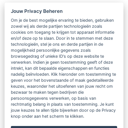
Nieuwsbrief
Jouw Privacy Beheren
Om je de best mogelijke ervaring te bieden, gebruiken
Ontvang 10 x per jaar de LVSC-
zowel wij als derde partijen technologieën zoals
cookies om toegang te krijgen tot apparaat informatie
relatienieuwsbrief met o.a.:
en/of deze op te slaan. Door in te stemmen met deze
technologieën, stel je ons en derde partijen in de
vrij toegankelijke TsvB-artikelen
mogelijkheid persoonlijke gegevens zoals
browsegedrag of unieke ID's op deze website te
nieuws op het vlak van professioneel
verwerken. Indien je geen toestemming geeft of deze
intrekt, kan dit bepaalde eigenschappen en functies
begeleiden
nadelig beïnvloeden. Klik hieronder om toestemming te
geven voor het bovenstaande of maak gedetailleerde
informatie over LVSC-activiteiten
keuzes, waaronder het uitoefenen van jouw recht om
bezwaar te maken tegen bedrijven die
persoonsgegevens verwerken, op basis van
Aanmelden nieuwsbrief
rechtmatig belang in plaats van toestemming. Je kunt
jouw keuzes te allen tijde bijwerken door op de Privacy
knop onder aan het scherm te klikken.