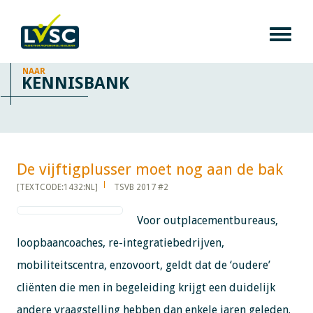
NAAR
KENNISBANK
De vijftigplusser moet nog aan de bak​​​​​​
[TEXTCODE:1432:NL]
TSVB 2017 #2
Voor outplacementbureaus,
loopbaancoaches, re-integratiebedrijven,
mobiliteitscentra, enzovoort, geldt dat de ‘oudere’
cliënten die men in begeleiding krijgt een duidelijk
andere vraagstelling hebben dan enkele jaren geleden.