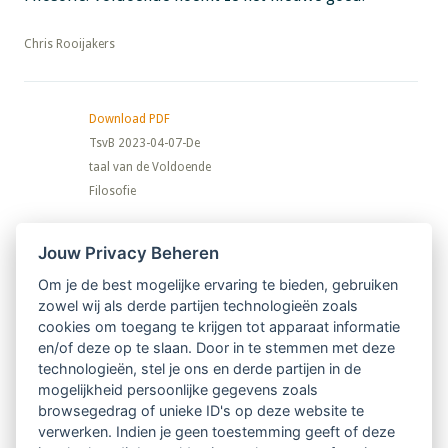
​​​​​​​Chris Rooijakers
Download PDF
TsvB 2023-04-07-De
taal van de Voldoende
Filosofie
Nieuwsbrief
Jouw Privacy Beheren
Om je de best mogelijke ervaring te bieden, gebruiken
Ontvang 10 x per jaar de LVSC-
zowel wij als derde partijen technologieën zoals
cookies om toegang te krijgen tot apparaat informatie
relatienieuwsbrief met o.a.:
en/of deze op te slaan. Door in te stemmen met deze
technologieën, stel je ons en derde partijen in de
vrij toegankelijke TsvB-artikelen
mogelijkheid persoonlijke gegevens zoals
browsegedrag of unieke ID's op deze website te
nieuws op het vlak van professioneel
verwerken. Indien je geen toestemming geeft of deze