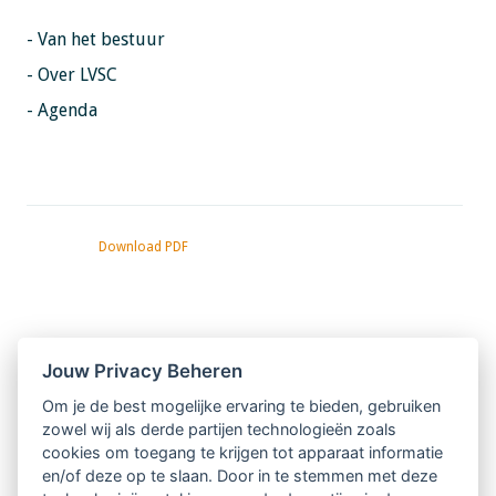
- Van het bestuur
- Over LVSC
- Agenda
Download PDF
Nieuwsbrief
Jouw Privacy Beheren
Om je de best mogelijke ervaring te bieden, gebruiken
Ontvang 10 x per jaar de LVSC-
zowel wij als derde partijen technologieën zoals
cookies om toegang te krijgen tot apparaat informatie
relatienieuwsbrief met o.a.:
en/of deze op te slaan. Door in te stemmen met deze