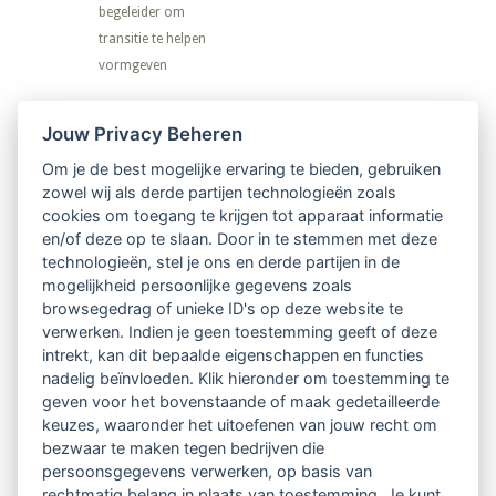
begeleider om
transitie te helpen
vormgeven
Nieuwsbrief
Jouw Privacy Beheren
Om je de best mogelijke ervaring te bieden, gebruiken
Ontvang 10 x per jaar de LVSC-
zowel wij als derde partijen technologieën zoals
cookies om toegang te krijgen tot apparaat informatie
relatienieuwsbrief met o.a.:
en/of deze op te slaan. Door in te stemmen met deze
technologieën, stel je ons en derde partijen in de
vrij toegankelijke TsvB-artikelen
mogelijkheid persoonlijke gegevens zoals
browsegedrag of unieke ID's op deze website te
nieuws op het vlak van professioneel
verwerken. Indien je geen toestemming geeft of deze
intrekt, kan dit bepaalde eigenschappen en functies
begeleiden
nadelig beïnvloeden. Klik hieronder om toestemming te
geven voor het bovenstaande of maak gedetailleerde
informatie over LVSC-activiteiten
keuzes, waaronder het uitoefenen van jouw recht om
bezwaar te maken tegen bedrijven die
persoonsgegevens verwerken, op basis van
Aanmelden nieuwsbrief
rechtmatig belang in plaats van toestemming. Je kunt