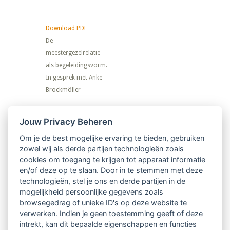
Download PDF
De
meestergezelrelatie
als begeleidingsvorm.
In gesprek met Anke
Brockmöller
Nieuwsbrief
Jouw Privacy Beheren
Om je de best mogelijke ervaring te bieden, gebruiken
Ontvang 10 x per jaar de LVSC-
zowel wij als derde partijen technologieën zoals
cookies om toegang te krijgen tot apparaat informatie
relatienieuwsbrief met o.a.:
en/of deze op te slaan. Door in te stemmen met deze
technologieën, stel je ons en derde partijen in de
vrij toegankelijke TsvB-artikelen
mogelijkheid persoonlijke gegevens zoals
browsegedrag of unieke ID's op deze website te
nieuws op het vlak van professioneel
verwerken. Indien je geen toestemming geeft of deze
intrekt, kan dit bepaalde eigenschappen en functies
begeleiden