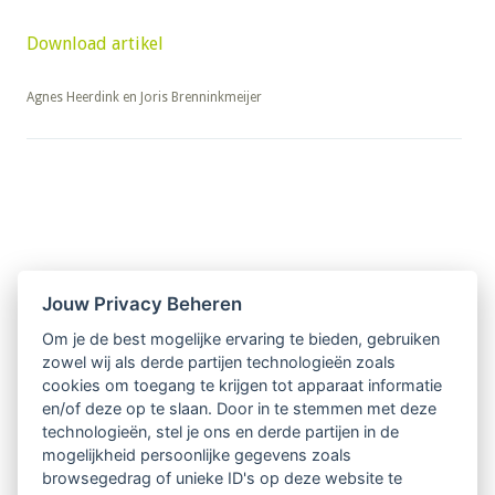
Download artikel
​​​​​​​Agnes Heerdink en Joris Brenninkmeijer
Nieuwsbrief
Jouw Privacy Beheren
Om je de best mogelijke ervaring te bieden, gebruiken
Ontvang 10 x per jaar de LVSC-
zowel wij als derde partijen technologieën zoals
cookies om toegang te krijgen tot apparaat informatie
relatienieuwsbrief met o.a.:
en/of deze op te slaan. Door in te stemmen met deze
technologieën, stel je ons en derde partijen in de
vrij toegankelijke TsvB-artikelen
mogelijkheid persoonlijke gegevens zoals
browsegedrag of unieke ID's op deze website te