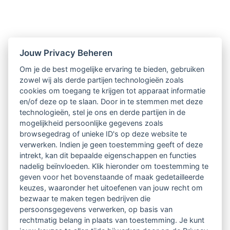
Nieuwsbrief
Jouw Privacy Beheren
Om je de best mogelijke ervaring te bieden, gebruiken
Ontvang 10 x per jaar de LVSC-
zowel wij als derde partijen technologieën zoals
cookies om toegang te krijgen tot apparaat informatie
relatienieuwsbrief met o.a.:
en/of deze op te slaan. Door in te stemmen met deze
technologieën, stel je ons en derde partijen in de
vrij toegankelijke TsvB-artikelen
mogelijkheid persoonlijke gegevens zoals
browsegedrag of unieke ID's op deze website te
nieuws op het vlak van professioneel
verwerken. Indien je geen toestemming geeft of deze
intrekt, kan dit bepaalde eigenschappen en functies
begeleiden
nadelig beïnvloeden. Klik hieronder om toestemming te
geven voor het bovenstaande of maak gedetailleerde
informatie over LVSC-activiteiten
keuzes, waaronder het uitoefenen van jouw recht om
bezwaar te maken tegen bedrijven die
persoonsgegevens verwerken, op basis van
Aanmelden nieuwsbrief
rechtmatig belang in plaats van toestemming. Je kunt