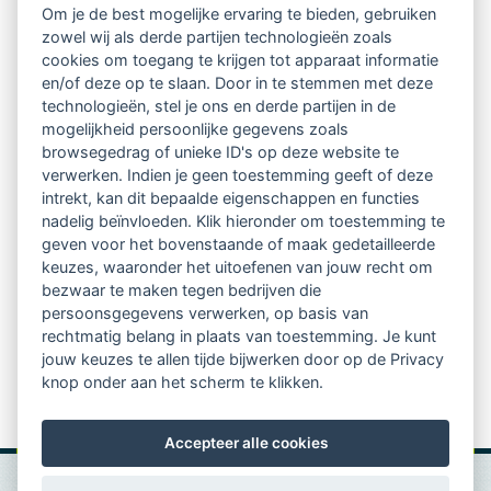
Om je de best mogelijke ervaring te bieden, gebruiken
Ontvang 10 x per jaar de LVSC-
zowel wij als derde partijen technologieën zoals
cookies om toegang te krijgen tot apparaat informatie
relatienieuwsbrief met o.a.:
en/of deze op te slaan. Door in te stemmen met deze
technologieën, stel je ons en derde partijen in de
vrij toegankelijke TsvB-artikelen
mogelijkheid persoonlijke gegevens zoals
browsegedrag of unieke ID's op deze website te
nieuws op het vlak van professioneel
verwerken. Indien je geen toestemming geeft of deze
intrekt, kan dit bepaalde eigenschappen en functies
begeleiden
nadelig beïnvloeden. Klik hieronder om toestemming te
geven voor het bovenstaande of maak gedetailleerde
informatie over LVSC-activiteiten
keuzes, waaronder het uitoefenen van jouw recht om
bezwaar te maken tegen bedrijven die
persoonsgegevens verwerken, op basis van
Aanmelden nieuwsbrief
rechtmatig belang in plaats van toestemming. Je kunt
jouw keuzes te allen tijde bijwerken door op de Privacy
knop onder aan het scherm te klikken.
Accepteer alle cookies