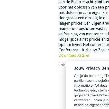
aan de Eigen-Kracht-conferen
voor het oplossen van een 
middelen die ze in eigen kr
doorgaans een omslag in de p
langer proces. Een Eigen Kra
manier om besluiten vast te 
zelfsturing van mensen te st
mogelijk zelf het proces en 
op hun leven. Het conferent
Conference uit Nieuw-Zeeland
Download Artikel
​​​​​​​Hedda van Lieshout
Jouw Privacy Be
Om je de best mogelijk
partijen technologieën
informatie en/of deze
technologieën, stel je 
gegevens zoals browse
verwerken. Indien je g
bepaalde eigenschappe