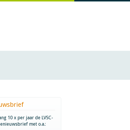
uwsbrief
ng 10 x per jaar de LVSC-
ienieuwsbrief met o.a.: