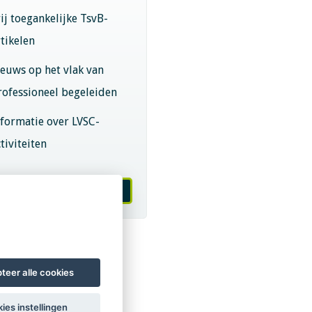
rij toegankelijke TsvB-
rtikelen
ieuws op het vlak van
rofessioneel begeleiden
nformatie over LVSC-
tiviteiten
melden nieuwsbrief
teer alle cookies
ies instellingen