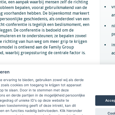
tie, een aanpak waarbij mensen zelf de richting
v
probleem bepalen, vooral gebruikmakend van de
ing voorhanden hebben. De bijeenkomst markeert
a
ersoonlijke geschiedenis, als onderdeel van een
cht-conferentie is tegelijk een beslismoment, een
n
leggen. De conferentie is bedoeld om de
p
imuleren en te ondersteunen; ze bepalen zoveel
de richting van hun weg om meer grip te krijgen
i
iemodel is ontleend aan de Family Group
, waarbij groepssturing de centrale factor is.
ac
Aan
heren
e ervaring te bieden, gebruiken zowel wij als derde
 zoals cookies om toegang te krijgen tot apparaat
 op te slaan. Door in te stemmen met deze
ons en derde partijen in de mogelijkheid persoonlijke
Accep
gedrag of unieke ID's op deze website te
een toestemming geeft of deze intrekt, kan dit
n en functies nadelig beïnvloeden. Klik hieronder
Cook