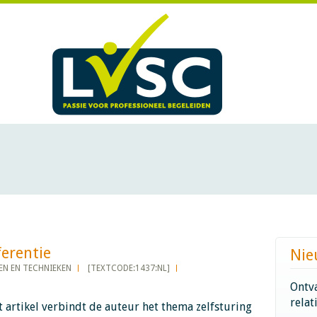
tie​​​​​​
Nie
N EN TECHNIEKEN
[TEXTCODE:1437:NL]
Ontva
relat
it artikel verbindt de auteur het thema zelfsturing