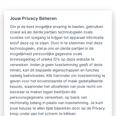
Nieuwsbrief
Jouw Privacy Beheren
Om je de best mogelijke ervaring te bieden, gebruiken
Ontvang 10 x per jaar de LVSC-
zowel wij als derde partijen technologieën zoals
cookies om toegang te krijgen tot apparaat informatie
relatienieuwsbrief met o.a.:
en/of deze op te slaan. Door in te stemmen met deze
technologieën, stel je ons en derde partijen in de
vrij toegankelijke TsvB-artikelen
mogelijkheid persoonlijke gegevens zoals
browsegedrag of unieke ID's op deze website te
nieuws op het vlak van professioneel
verwerken. Indien je geen toestemming geeft of deze
intrekt, kan dit bepaalde eigenschappen en functies
begeleiden
nadelig beïnvloeden. Klik hieronder om toestemming te
geven voor het bovenstaande of maak gedetailleerde
informatie over LVSC-activiteiten
keuzes, waaronder het uitoefenen van jouw recht om
bezwaar te maken tegen bedrijven die
persoonsgegevens verwerken, op basis van
Aanmelden nieuwsbrief
rechtmatig belang in plaats van toestemming. Je kunt
jouw keuzes te allen tijde bijwerken door op de Privacy
knop onder aan het scherm te klikken.