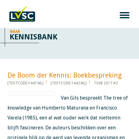
NAAR
KENNISBANK
De Boom der Kennis: Boekbespreking​​​​​​
[TEXTCODE:1441:NL]
[TEXTCODE:1442:NL]
TSVB 2017 #2
Van Gils bespreekt The tree of
knowledge van Humberto Maturana en Francisco
Varela (1985), een al wat ouder werk dat niettemin
blijft fascineren. De auteurs beschikken over een
originele blik op de aard van levende organismen en