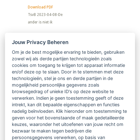
Download PDF
TsvB 2023-04-08-De
ander is niet ik
Nieuwsbrief
Jouw Privacy Beheren
Om je de best mogelijke ervaring te bieden, gebruiken
Ontvang 10 x per jaar de LVSC-
zowel wij als derde partijen technologieën zoals
cookies om toegang te krijgen tot apparaat informatie
relatienieuwsbrief met o.a.:
en/of deze op te slaan. Door in te stemmen met deze
technologieën, stel je ons en derde partijen in de
vrij toegankelijke TsvB-artikelen
mogelijkheid persoonlijke gegevens zoals
browsegedrag of unieke ID's op deze website te
nieuws op het vlak van professioneel
verwerken. Indien je geen toestemming geeft of deze
intrekt, kan dit bepaalde eigenschappen en functies
begeleiden
nadelig beïnvloeden. Klik hieronder om toestemming te
geven voor het bovenstaande of maak gedetailleerde
informatie over LVSC-activiteiten
keuzes, waaronder het uitoefenen van jouw recht om
bezwaar te maken tegen bedrijven die
persoonsgegevens verwerken, op basis van