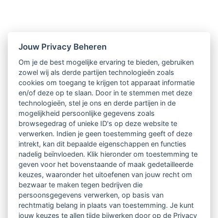
Nieuwsbrief
Jouw Privacy Beheren
Om je de best mogelijke ervaring te bieden, gebruiken
Ontvang 10 x per jaar de LVSC-
zowel wij als derde partijen technologieën zoals
cookies om toegang te krijgen tot apparaat informatie
relatienieuwsbrief met o.a.:
en/of deze op te slaan. Door in te stemmen met deze
technologieën, stel je ons en derde partijen in de
vrij toegankelijke TsvB-artikelen
mogelijkheid persoonlijke gegevens zoals
browsegedrag of unieke ID's op deze website te
nieuws op het vlak van professioneel
verwerken. Indien je geen toestemming geeft of deze
intrekt, kan dit bepaalde eigenschappen en functies
begeleiden
nadelig beïnvloeden. Klik hieronder om toestemming te
geven voor het bovenstaande of maak gedetailleerde
informatie over LVSC-activiteiten
keuzes, waaronder het uitoefenen van jouw recht om
bezwaar te maken tegen bedrijven die
persoonsgegevens verwerken, op basis van
Aanmelden nieuwsbrief
rechtmatig belang in plaats van toestemming. Je kunt
jouw keuzes te allen tijde bijwerken door op de Privacy