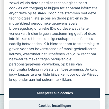
Ontvang 10 x per jaar de LVSC-
zowel wij als derde partijen technologieën zoals
cookies om toegang te krijgen tot apparaat informatie
relatienieuwsbrief met o.a.:
en/of deze op te slaan. Door in te stemmen met deze
technologieën, stel je ons en derde partijen in de
vrij toegankelijke TsvB-artikelen
mogelijkheid persoonlijke gegevens zoals
browsegedrag of unieke ID's op deze website te
nieuws op het vlak van professioneel
verwerken. Indien je geen toestemming geeft of deze
intrekt, kan dit bepaalde eigenschappen en functies
begeleiden
nadelig beïnvloeden. Klik hieronder om toestemming te
geven voor het bovenstaande of maak gedetailleerde
informatie over LVSC-activiteiten
keuzes, waaronder het uitoefenen van jouw recht om
bezwaar te maken tegen bedrijven die
persoonsgegevens verwerken, op basis van
Aanmelden nieuwsbrief
rechtmatig belang in plaats van toestemming. Je kunt
jouw keuzes te allen tijde bijwerken door op de Privacy
knop onder aan het scherm te klikken.
Accepteer alle cookies
Cookies instellingen