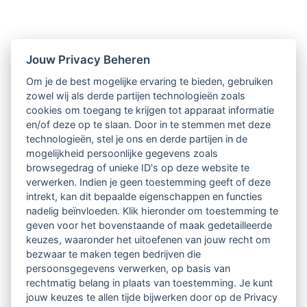
Nieuwsbrief
Jouw Privacy Beheren
Om je de best mogelijke ervaring te bieden, gebruiken
Ontvang 10 x per jaar de LVSC-
zowel wij als derde partijen technologieën zoals
cookies om toegang te krijgen tot apparaat informatie
relatienieuwsbrief met o.a.:
en/of deze op te slaan. Door in te stemmen met deze
technologieën, stel je ons en derde partijen in de
vrij toegankelijke TsvB-artikelen
mogelijkheid persoonlijke gegevens zoals
browsegedrag of unieke ID's op deze website te
nieuws op het vlak van professioneel
verwerken. Indien je geen toestemming geeft of deze
intrekt, kan dit bepaalde eigenschappen en functies
begeleiden
nadelig beïnvloeden. Klik hieronder om toestemming te
geven voor het bovenstaande of maak gedetailleerde
informatie over LVSC-activiteiten
keuzes, waaronder het uitoefenen van jouw recht om
bezwaar te maken tegen bedrijven die
persoonsgegevens verwerken, op basis van
Aanmelden nieuwsbrief
rechtmatig belang in plaats van toestemming. Je kunt
jouw keuzes te allen tijde bijwerken door op de Privacy