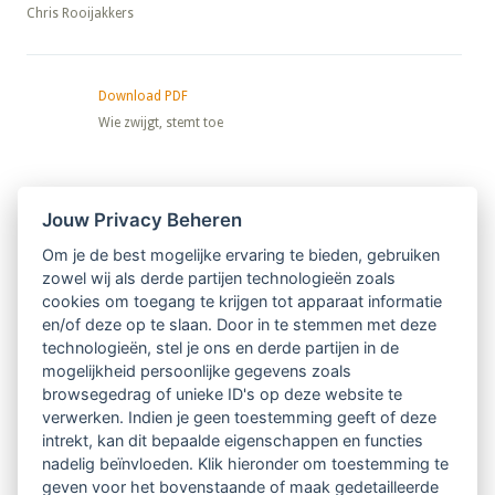
​​​​​​​Chris Rooijakkers
Download PDF
Wie zwijgt, stemt toe
Nieuwsbrief
Jouw Privacy Beheren
Om je de best mogelijke ervaring te bieden, gebruiken
Ontvang 10 x per jaar de LVSC-
zowel wij als derde partijen technologieën zoals
cookies om toegang te krijgen tot apparaat informatie
relatienieuwsbrief met o.a.:
en/of deze op te slaan. Door in te stemmen met deze
technologieën, stel je ons en derde partijen in de
vrij toegankelijke TsvB-artikelen
mogelijkheid persoonlijke gegevens zoals
browsegedrag of unieke ID's op deze website te
nieuws op het vlak van professioneel
verwerken. Indien je geen toestemming geeft of deze
intrekt, kan dit bepaalde eigenschappen en functies
begeleiden
nadelig beïnvloeden. Klik hieronder om toestemming te
geven voor het bovenstaande of maak gedetailleerde