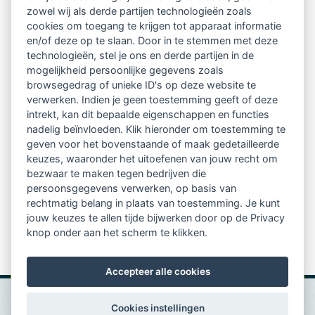
Ontvang 10 x per jaar de LVSC-
zowel wij als derde partijen technologieën zoals
cookies om toegang te krijgen tot apparaat informatie
relatienieuwsbrief met o.a.:
en/of deze op te slaan. Door in te stemmen met deze
technologieën, stel je ons en derde partijen in de
vrij toegankelijke TsvB-artikelen
mogelijkheid persoonlijke gegevens zoals
browsegedrag of unieke ID's op deze website te
nieuws op het vlak van professioneel
verwerken. Indien je geen toestemming geeft of deze
intrekt, kan dit bepaalde eigenschappen en functies
begeleiden
nadelig beïnvloeden. Klik hieronder om toestemming te
geven voor het bovenstaande of maak gedetailleerde
informatie over LVSC-activiteiten
keuzes, waaronder het uitoefenen van jouw recht om
bezwaar te maken tegen bedrijven die
persoonsgegevens verwerken, op basis van
Aanmelden nieuwsbrief
rechtmatig belang in plaats van toestemming. Je kunt
jouw keuzes te allen tijde bijwerken door op de Privacy
knop onder aan het scherm te klikken.
Accepteer alle cookies
Cookies instellingen