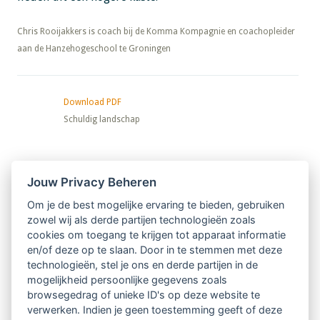
​​​​​​​Chris Rooijakkers is coach bij de Komma Kompagnie en coachopleider
aan de Hanzehogeschool te Groningen
Download PDF
Schuldig landschap
Nieuwsbrief
Jouw Privacy Beheren
Om je de best mogelijke ervaring te bieden, gebruiken
Ontvang 10 x per jaar de LVSC-
zowel wij als derde partijen technologieën zoals
cookies om toegang te krijgen tot apparaat informatie
relatienieuwsbrief met o.a.:
en/of deze op te slaan. Door in te stemmen met deze
technologieën, stel je ons en derde partijen in de
vrij toegankelijke TsvB-artikelen
mogelijkheid persoonlijke gegevens zoals
browsegedrag of unieke ID's op deze website te
nieuws op het vlak van professioneel
verwerken. Indien je geen toestemming geeft of deze