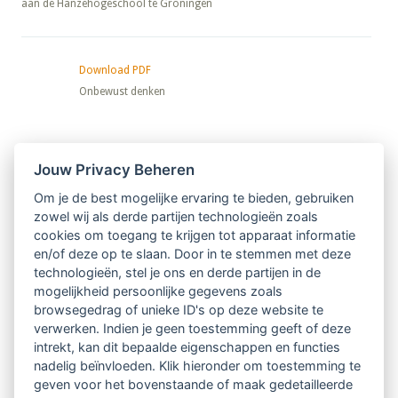
aan de Hanzehogeschool te Groningen
Download PDF
Onbewust denken
Nieuwsbrief
Jouw Privacy Beheren
Om je de best mogelijke ervaring te bieden, gebruiken
Ontvang 10 x per jaar de LVSC-
zowel wij als derde partijen technologieën zoals
cookies om toegang te krijgen tot apparaat informatie
relatienieuwsbrief met o.a.:
en/of deze op te slaan. Door in te stemmen met deze
technologieën, stel je ons en derde partijen in de
vrij toegankelijke TsvB-artikelen
mogelijkheid persoonlijke gegevens zoals
browsegedrag of unieke ID's op deze website te
nieuws op het vlak van professioneel
verwerken. Indien je geen toestemming geeft of deze
intrekt, kan dit bepaalde eigenschappen en functies
begeleiden
nadelig beïnvloeden. Klik hieronder om toestemming te
geven voor het bovenstaande of maak gedetailleerde
informatie over LVSC-activiteiten