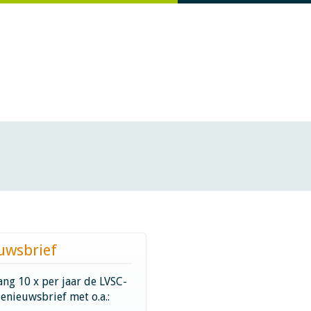
uwsbrief
ng 10 x per jaar de LVSC-
ienieuwsbrief met o.a.: