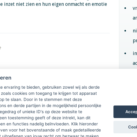
e inzet niet zien en hun eigen onmacht en emotie
v
a
n
p
?
i
ac
heren
Aan
e ervaring te bieden, gebruiken zowel wij als derde
 zoals cookies om toegang te krijgen tot apparaat
 op te slaan. Door in te stemmen met deze
ons en derde partijen in de mogelijkheid persoonlijke
Accep
gedrag of unieke ID's op deze website te
een toestemming geeft of deze intrekt, kan dit
n en functies nadelig beïnvloeden. Klik hieronder
Cook
ven voor het bovenstaande of maak gedetailleerde
t uitoefenen van jouw recht om bezwaar te maken