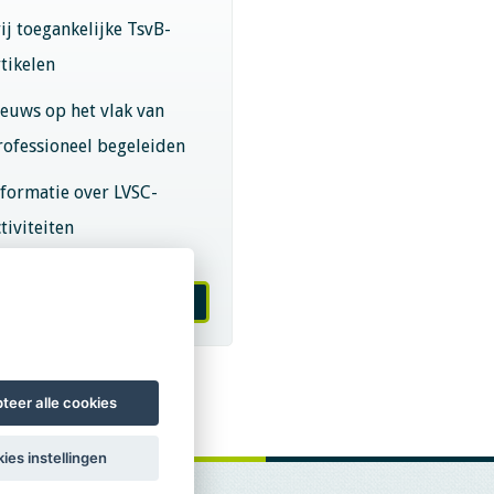
rij toegankelijke TsvB-
rtikelen
ieuws op het vlak van
rofessioneel begeleiden
nformatie over LVSC-
tiviteiten
melden nieuwsbrief
teer alle cookies
ies instellingen