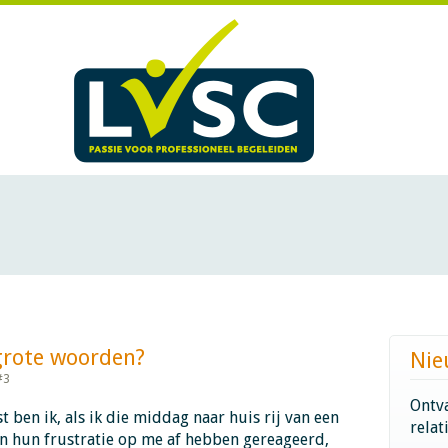
te woorden?​​​​​​
Nie
#3
Ontva
t ben ik, als ik die middag naar huis rij van een
relat
n hun frustratie op me af hebben gereageerd,