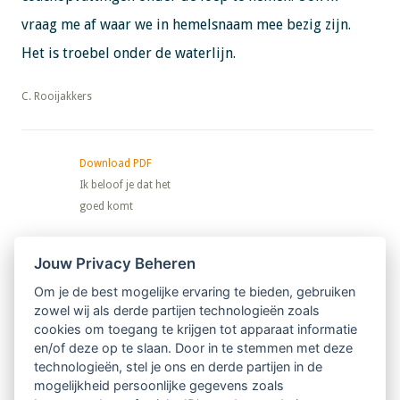
vraag me af waar we in hemelsnaam mee bezig zijn.
Het is troebel onder de waterlijn.
​​​​​​​C. Rooijakkers
Download PDF
Ik beloof je dat het
goed komt
Nieuwsbrief
Jouw Privacy Beheren
Om je de best mogelijke ervaring te bieden, gebruiken
Ontvang 10 x per jaar de LVSC-
zowel wij als derde partijen technologieën zoals
cookies om toegang te krijgen tot apparaat informatie
relatienieuwsbrief met o.a.:
en/of deze op te slaan. Door in te stemmen met deze
technologieën, stel je ons en derde partijen in de
vrij toegankelijke TsvB-artikelen
mogelijkheid persoonlijke gegevens zoals