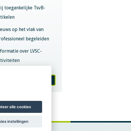
rij toegankelijke TsvB-
rtikelen
ieuws op het vlak van
rofessioneel begeleiden
nformatie over LVSC-
tiviteiten
melden nieuwsbrief
teer alle cookies
ies instellingen