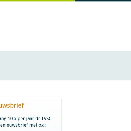
uwsbrief
ng 10 x per jaar de LVSC-
ienieuwsbrief met o.a.: