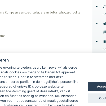
v
 de Komma Kompagnie en coachopleider aan de Hanzehogeschool te
a
n
p
komt
i
ac
heren
Aan
e ervaring te bieden, gebruiken zowel wij als derde
 zoals cookies om toegang te krijgen tot apparaat
 op te slaan. Door in te stemmen met deze
ons en derde partijen in de mogelijkheid persoonlijke
Accep
gedrag of unieke ID's op deze website te
een toestemming geeft of deze intrekt, kan dit
n en functies nadelig beïnvloeden. Klik hieronder
Cook
ven voor het bovenstaande of maak gedetailleerde
t uitoefenen van jouw recht om bezwaar te maken