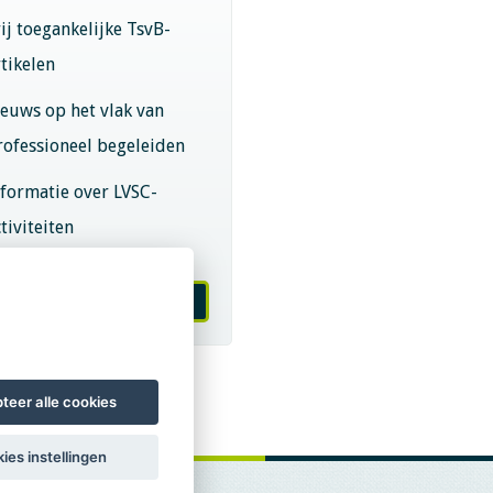
rij toegankelijke TsvB-
rtikelen
ieuws op het vlak van
rofessioneel begeleiden
nformatie over LVSC-
tiviteiten
melden nieuwsbrief
teer alle cookies
ies instellingen