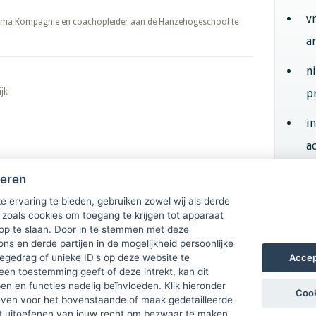
v
 de Komma Kompagnie en coachopleider aan de Hanzehogeschool te
a
n
jk
p
i
ac
heren
Aan
e ervaring te bieden, gebruiken zowel wij als derde
 zoals cookies om toegang te krijgen tot apparaat
 op te slaan. Door in te stemmen met deze
ons en derde partijen in de mogelijkheid persoonlijke
Accep
gedrag of unieke ID's op deze website te
een toestemming geeft of deze intrekt, kan dit
n en functies nadelig beïnvloeden. Klik hieronder
Cook
ven voor het bovenstaande of maak gedetailleerde
t uitoefenen van jouw recht om bezwaar te maken