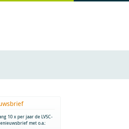
uwsbrief
ng 10 x per jaar de LVSC-
ienieuwsbrief met o.a.: