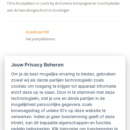
​​​​​​​Chris Rooijakkers is coach bij de Komma Kompagnie en coachopleider
aan de Hanzehogeschool te Groningen
Download PDF
Het pantydilemma
Nieuwsbrief
Jouw Privacy Beheren
Om je de best mogelijke ervaring te bieden, gebruiken
Ontvang 10 x per jaar de LVSC-
zowel wij als derde partijen technologieën zoals
cookies om toegang te krijgen tot apparaat informatie
relatienieuwsbrief met o.a.:
en/of deze op te slaan. Door in te stemmen met deze
technologieën, stel je ons en derde partijen in de
vrij toegankelijke TsvB-artikelen
mogelijkheid persoonlijke gegevens zoals
browsegedrag of unieke ID's op deze website te
nieuws op het vlak van professioneel
verwerken. Indien je geen toestemming geeft of deze
intrekt, kan dit bepaalde eigenschappen en functies
begeleiden
nadelig beïnvloeden. Klik hieronder om toestemming te