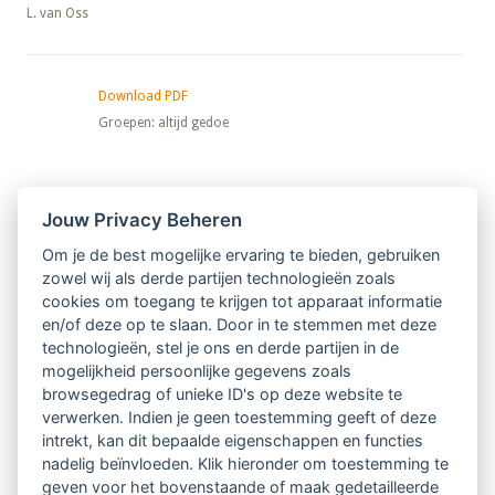
​​​​​​​L. van Oss
Download PDF
Groepen: altijd gedoe
Nieuwsbrief
Jouw Privacy Beheren
Om je de best mogelijke ervaring te bieden, gebruiken
Ontvang 10 x per jaar de LVSC-
zowel wij als derde partijen technologieën zoals
cookies om toegang te krijgen tot apparaat informatie
relatienieuwsbrief met o.a.:
en/of deze op te slaan. Door in te stemmen met deze
technologieën, stel je ons en derde partijen in de
vrij toegankelijke TsvB-artikelen
mogelijkheid persoonlijke gegevens zoals
browsegedrag of unieke ID's op deze website te
nieuws op het vlak van professioneel
verwerken. Indien je geen toestemming geeft of deze
intrekt, kan dit bepaalde eigenschappen en functies
begeleiden
nadelig beïnvloeden. Klik hieronder om toestemming te
geven voor het bovenstaande of maak gedetailleerde