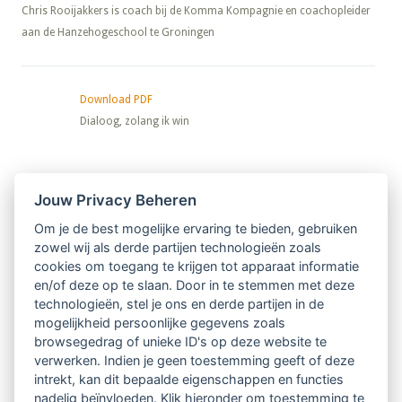
​​​​​​​Chris Rooijakkers is coach bij de Komma Kompagnie en coachopleider
aan de Hanzehogeschool te Groningen
Download PDF
Dialoog, zolang ik win
Nieuwsbrief
Jouw Privacy Beheren
Om je de best mogelijke ervaring te bieden, gebruiken
Ontvang 10 x per jaar de LVSC-
zowel wij als derde partijen technologieën zoals
cookies om toegang te krijgen tot apparaat informatie
relatienieuwsbrief met o.a.:
en/of deze op te slaan. Door in te stemmen met deze
technologieën, stel je ons en derde partijen in de
vrij toegankelijke TsvB-artikelen
mogelijkheid persoonlijke gegevens zoals
browsegedrag of unieke ID's op deze website te
nieuws op het vlak van professioneel
verwerken. Indien je geen toestemming geeft of deze
intrekt, kan dit bepaalde eigenschappen en functies
begeleiden
nadelig beïnvloeden. Klik hieronder om toestemming te