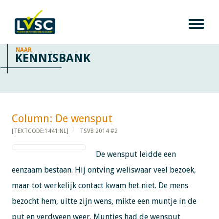
NAAR
KENNISBANK
Column: De wensput​​​​​​
[TEXTCODE:1441:NL]
TSVB 2014 #2
De wensput leidde een
eenzaam bestaan. Hij ontving weliswaar veel bezoek,
maar tot werkelijk contact kwam het niet. De mens
bezocht hem, uitte zijn wens, mikte een muntje in de
put en verdween weer. Muntjes had de wensput