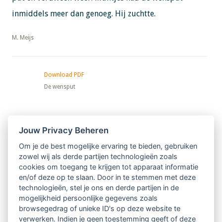
inmiddels meer dan genoeg. Hij zuchtte.
​​​​​​​M. Meijs
Download PDF
De wensput
Nieuwsbrief
Jouw Privacy Beheren
Om je de best mogelijke ervaring te bieden, gebruiken
Ontvang 10 x per jaar de LVSC-
zowel wij als derde partijen technologieën zoals
cookies om toegang te krijgen tot apparaat informatie
relatienieuwsbrief met o.a.:
en/of deze op te slaan. Door in te stemmen met deze
technologieën, stel je ons en derde partijen in de
vrij toegankelijke TsvB-artikelen
mogelijkheid persoonlijke gegevens zoals
browsegedrag of unieke ID's op deze website te
nieuws op het vlak van professioneel
verwerken. Indien je geen toestemming geeft of deze