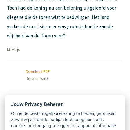
Toch had de koning nu een beloning uitgeloofd voor
diegene die de toren wist te bedwingen. Het land
verkeerde in crisis en er was grote behoefte aan de
wijsheid van de Toren van O.
​​​​​​​M. Meijs
Download PDF
De toren van O
Nieuwsbrief
Jouw Privacy Beheren
Om je de best mogelijke ervaring te bieden, gebruiken
Ontvang 10 x per jaar de LVSC-
zowel wij als derde partijen technologieën zoals
cookies om toegang te krijgen tot apparaat informatie
relatienieuwsbrief met o.a.: