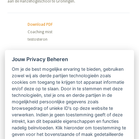
aan de Hanzehogeschool te Groningen.
Download PDF
Coaching mist
testosteron
Nieuwsbrief
Jouw Privacy Beheren
Om je de best mogelijke ervaring te bieden, gebruiken
Ontvang 10 x per jaar de LVSC-
zowel wij als derde partijen technologieën zoals
cookies om toegang te krijgen tot apparaat informatie
relatienieuwsbrief met o.a.:
en/of deze op te slaan. Door in te stemmen met deze
technologieën, stel je ons en derde partijen in de
vrij toegankelijke TsvB-artikelen
mogelijkheid persoonlijke gegevens zoals
browsegedrag of unieke ID's op deze website te
nieuws op het vlak van professioneel
verwerken. Indien je geen toestemming geeft of deze
intrekt, kan dit bepaalde eigenschappen en functies
begeleiden
nadelig beïnvloeden. Klik hieronder om toestemming te
geven voor het bovenstaande of maak gedetailleerde
informatie over LVSC-activiteiten