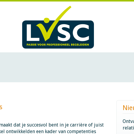
​
Nie
Ontva
aakt dat je succesvol bent in je carrière of juist
relat
ikel ontwikkelden een kader van competenties