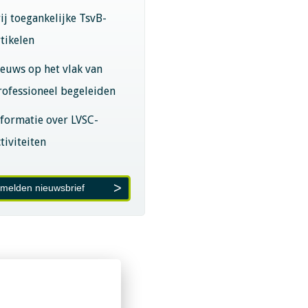
rij toegankelijke TsvB-
rtikelen
ieuws op het vlak van
rofessioneel begeleiden
nformatie over LVSC-
tiviteiten
melden nieuwsbrief