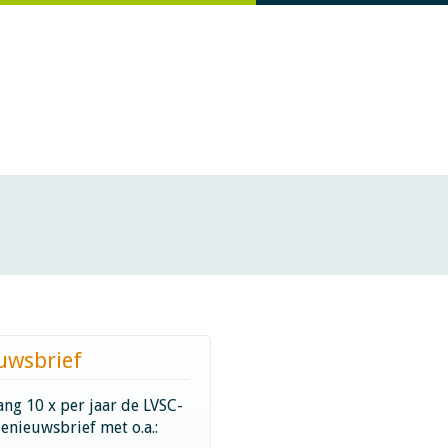
uwsbrief
ng 10 x per jaar de LVSC-
ienieuwsbrief met o.a.: