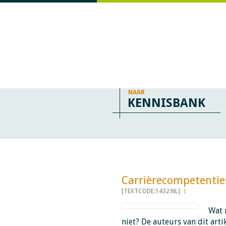
NAAR
KENNISBANK
Carrièrecompetenties​​​​​
[TEXTCODE:1432:NL]
Wat m
niet? De auteurs van dit art