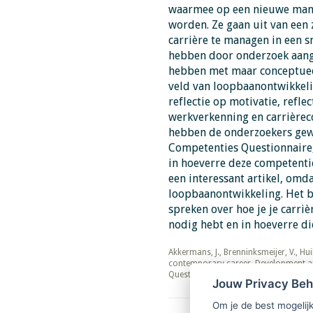
waarmee op een nieuwe mani
worden. Ze gaan uit van een 
carrière te managen in een 
hebben door onderzoek aang
hebben met maar conceptueel
veld van loopbaanontwikkeli
reflectie op motivatie, refle
werkverkenning en carrièrec
hebben de onderzoekers gewe
Competenties Questionnaire
in hoeverre deze competentie
een interessant artikel, omd
loopbaanontwikkeling. Het b
spreken over hoe je je carri
nodig hebt en in hoeverre d
​​​​​​​Akkermans, J., Brenninksmeijer, V.
contemporary career. Development an
Questionnaire. Journal of Career Dev
Jouw Privacy Be
Om je de best mogelijk