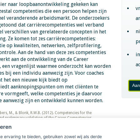
er naar loopbaanontwikkeling gekeken kan
v
zestal competenties die een persoon helpen zijn
snel veranderende arbeidsmarkt. De onderzoekers
a
etoond dat carrièrecompetenties wel verband
n
 verschillen van gerelateerde concepten in het
ng. Ze komen tot zes carrièrecompetenties:
p
ctie op kwaliteiten, netwerken, zelfprofilering,
ontrole. Aan de hand van deze zes competenties
i
rkt aan de ontwikkeling van de Career
ac
, een vragenlijst waarmee onderzocht kan worden
s bij een individu aanwezig zijn. Voor coaches
at het een nieuwe kijk biedt op
Aan
iedt aanknopingspunten om met cliënten te
ère vormgeeft, welke competenties je daarvoor
ie aanwezig zijn en ontwikkeld kunnen worden.
, Huibers, M., & Blonk, R.W.B. (2012). Competencies for the
d preliminary validation of the Career Competencies
elopment, 60, 1-23
heren
e ervaring te bieden, gebruiken zowel wij als derde